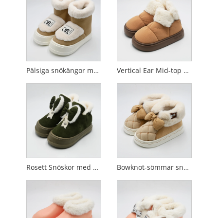
Pälsiga snökängor med hög topp
Vertical Ear Mid-top Snow Boots
Rosett Snöskor med halvtopp
Bowknot-sömmar snöstövlar med låg topp