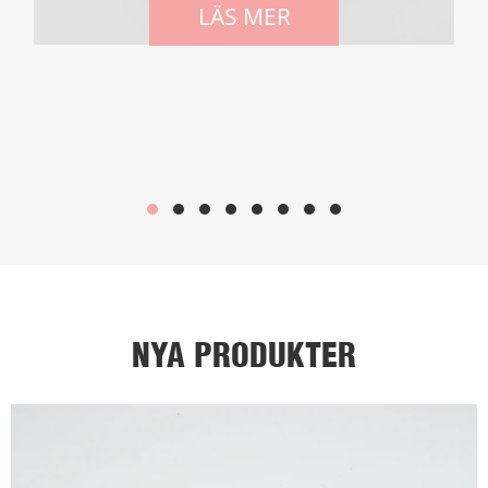
förhållandet mellan flip flops och fothälsa, vilket
LÄS MER
ger insikter om hur man kan upprätthålla komfort,
stöd och övergripande fotbebyggande samtidigt
som vi njuter av fördelarna med detta skor för
skor.
NYA PRODUKTER