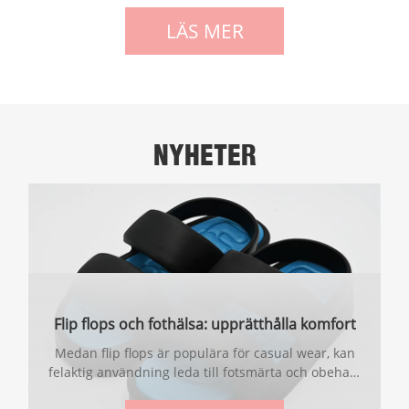
LÄS MER
NYHETER
Flip flops och fothälsa: upprätthålla komfort
och välbefinnande
Medan flip flops är populära för casual wear, kan
felaktig användning leda till fotsmärta och obehag.
I den här artikeln kommer vi att fördjupa